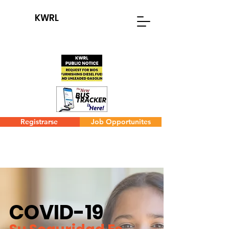
KWRL
Registrarse
Job Opportunites
COVID-19