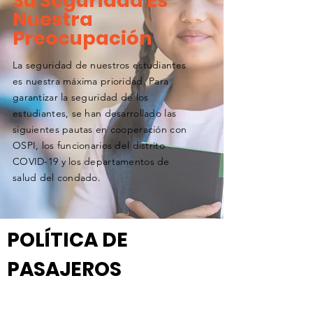
Su Seguridad Es
Nuestra
Preocupación
La seguridad de nuestros estudiantes
es nuestra máxima prioridad. Para
garantizar la seguridad de los
estudiantes, se han desarrollado las
siguientes pautas en cooperación con
OSPI, los funcionarios del distrito
COVID-19 y los departamentos de
salud del condado.
POLÍTICA DE
PASAJEROS
TAPAB