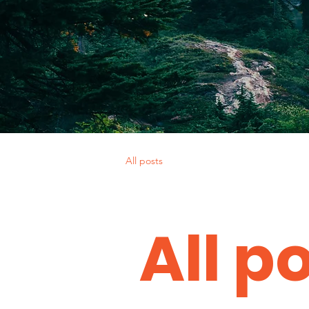
All posts
All p