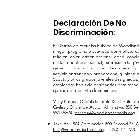
Declaración De No
Discriminación:
El Distrito de Escuelas Público de Woodland
ningún programa o actividad por motivos de
religión, color, origen nacional, edad, cond
militar, orientación sexual, expresión de gé
género, discapacidad o uso de un perro gu
servicio entrenado y proporciona igualdad 
Scouts y otros grupos juveniles designados.
empleados han sido designados para manej
quejas de presunta discriminación:
Vicky Barnes, Oficial de Título IX, Cordina
Civiles y Oficial de Acción Afirmativa, 800 
WA 98674,
barnesv@woodlandschools.org
, 
Jake Hall, 504 Cordinador, 800 Second St.
hallj@woodlandschools.org
, (360) 841-2720