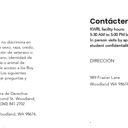
Contácte
KWRL facility hours:
5:30 AM to 5:00 PM 
In person visits by a
 no discrimina en
student confidentiali
 sexo, raza, credo,
ición de veterano o
nero, identidad de
DIRECCIÓN
ía o animal de
de acceso a los Boy
 Los siguientes
989 Frazier Lane
ar preguntas y
Woodland WA 9867
dora de Derechos
Second St. Woodland,
(360) 841-2702
 Woodland, WA 98674,