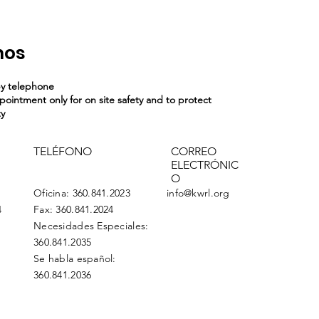
nos
by telephone
ppointment only for on site safety and to protect
ty
TELÉFONO
CORREO
ELECTRÓNIC
O
Oficina: 360.841.2023
info@kwrl.org
4
Fax: 360.841.2024
Necesidades Especiales:
360.841.2035
Se habla español:
360.841.2036